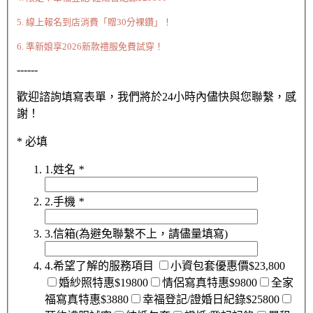
5. 線上報名到店消費「贈30分裸鑽」！
6. 準新娘享2026新款禮服免費試穿！
------
歡迎諮詢填寫表單，我們將於24小時內儘快與您聯繫，感
謝！
* 必填
1.姓名
*
2.手機
*
3.信箱(為避免聯繫不上，請儘量填寫)
4.希望了解的服務項目
小資包套優惠價$23,800
婚紗照特惠$19800
情侶寫真特惠$9800
全家
福寫真特惠$3880
幸福登記/證婚日紀錄$25800