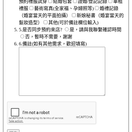
預約禮服試穿
結婚包套
證婚/登記記錄
單租
禮服
藝術寫真(全家福、孕婦照等)
婚禮記錄
（婚宴當天的平面拍攝）
新娘秘書（婚宴當天的
髮妝造型）
其他(可於備註欄位輸入)
5.是否同步預約來店?
是，請與我聯繫確認時間
否，暫時不需要，謝謝
6.備註(如有其他需求，歡迎填寫)