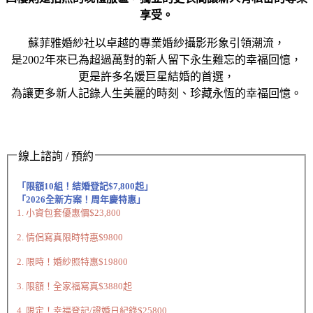
享受。
蘇菲雅婚紗社以卓越的專業婚紗攝影形象引領潮流，
是2002年來已為超過萬對的新人留下永生難忘的幸福回憶，
更是許多名媛巨星結婚的首選，
為讓更多新人記錄人生美麗的時刻、珍藏永恆的幸福回憶。
線上諮詢 / 預約
「限額10組！結婚登記$7,800起」
「2026全新方案！周年慶特惠」
1. 小資包套優惠價$23,800
2. 情侶寫真限時特惠$9800
2. 限時！婚紗照特惠$19800
3. 限額！全家福寫真$3880起
4. 限定！幸福登記/證婚日紀錄$25800