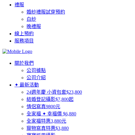
禮服
婚紗禮服試穿預約
白紗
晚禮服
線上預約
服務項目
關於我們
公司據點
公司介紹
✦ 最新活動
24週年慶 小資包套$23,800
結婚登記攝影$7,800起
情侶寫真9800元
全家福 ✦ 幸福價 $6,880
全家福特惠3,880元
寵物寫真特惠$3,880