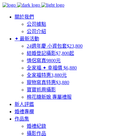
關於我們
公司據點
公司介紹
✦ 最新活動
24週年慶 小資包套$23,800
結婚登記攝影$7,800起
情侶寫真9800元
全家福 ✦ 幸福價 $6,880
全家福特惠3,880元
寵物寫真特惠$3,880
寶寶抓周攝影
棉花糖新娘 專屬禮服
新人評鑑
婚禮專欄
作品集
婚禮紀錄
攝影作品